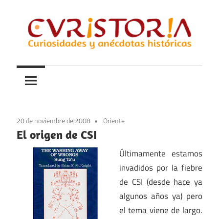
Saltar
al
contenido
Curiosidades
Curistoria
y
anécdotas
de
la
20 de noviembre de 2008
Oriente
historia
El origen de CSI
Últimamente estamos
invadidos por la fiebre
de CSI (desde hace ya
algunos años ya) pero
el tema viene de largo.