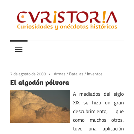
Saltar
al
contenido
Curiosidades
Curistoria
y
anécdotas
de
la
7 de agosto de 2008
Armas
/
Batallas
/
inventos
historia
El algodón pólvora
A mediados del siglo
XIX se hizo un gran
descubrimiento, que
como muchos otros,
tuvo una aplicación