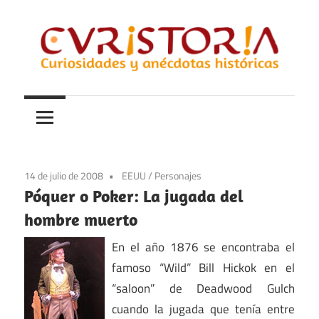
Saltar
al
contenido
Curiosidades
Curistoria
y
anécdotas
de
la
14 de julio de 2008
EEUU
/
Personajes
historia
Póquer o Poker: La jugada del
hombre muerto
En el año 1876 se encontraba el
famoso “Wild” Bill Hickok en el
“saloon” de Deadwood Gulch
cuando la jugada que tenía entre