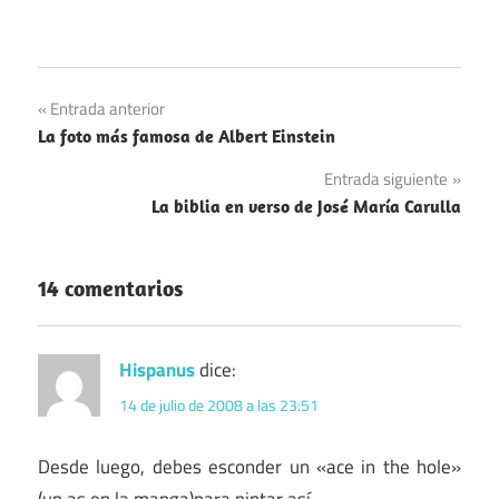
Navegación
Entrada anterior
La foto más famosa de Albert Einstein
de
Entrada siguiente
entradas
La biblia en verso de José María Carulla
14 comentarios
Hispanus
dice:
14 de julio de 2008 a las 23:51
Desde luego, debes esconder un «ace in the hole»
(un as en la manga)para pintar así.