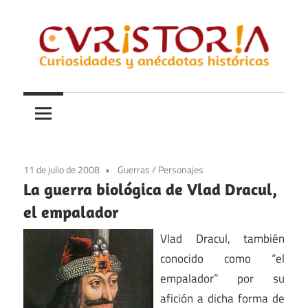
Saltar
al
contenido
Curiosidades
Curistoria
y
anécdotas
de
la
11 de julio de 2008
Guerras
/
Personajes
historia
La guerra biológica de Vlad Dracul,
el empalador
Vlad Dracul, también
conocido como “el
empalador” por su
afición a dicha forma de