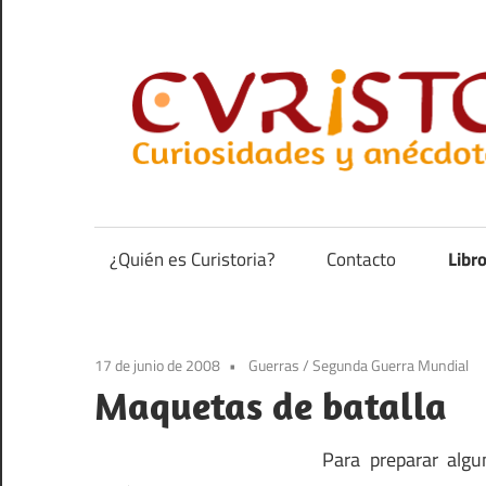
Saltar
al
contenido
Curiosidades
y
anécdotas
¿Quién es Curistoria?
Contacto
Libr
de
la
historia
17 de junio de 2008
Guerras
/
Segunda Guerra Mundial
Maquetas de batalla
Para preparar alg