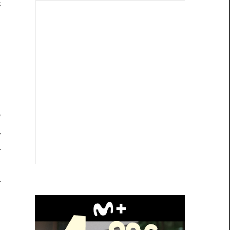
s
,
y
n
.
a
e
e
a
a
a
a