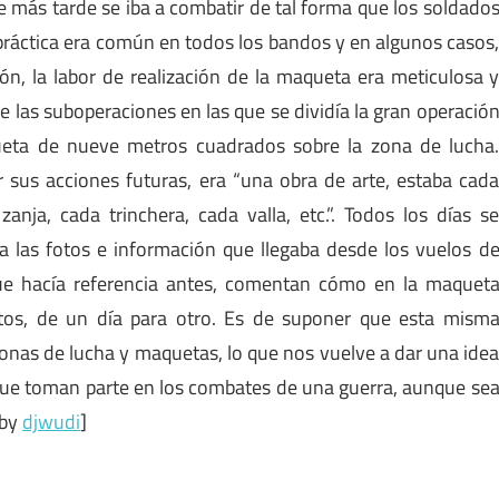
e más tarde se iba a combatir de tal forma que los soldado
práctica era común en todos los bandos y en algunos casos
ón, la labor de realización de la maqueta era meticulosa 
e las suboperaciones en las que se dividía la gran operació
ueta de nueve metros cuadrados sobre la zona de lucha
r sus acciones futuras, era “una obra de arte, estaba cad
anja, cada trinchera, cada valla, etc.”. Todos los días s
a las fotos e información que llegaba desde los vuelos d
que hacía referencia antes, comentan cómo en la maquet
tos, de un día para otro. Es de suponer que esta mism
zonas de lucha y maquetas, lo que nos vuelve a dar una ide
 que toman parte en los combates de una guerra, aunque se
 by
djwudi
]