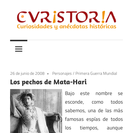
Saltar
al
contenido
Curiosidades
Curistoria
y
anécdotas
de
la
26 de junio de 2008
Personajes
/
Primera Guerra Mundial
historia
Los pechos de Mata-Hari
Bajo este nombre se
esconde, como todos
sabemos, una de las más
famosas espías de todos
los tiempos, aunque