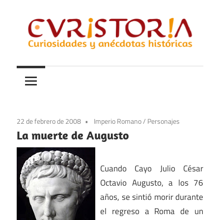
Saltar
al
contenido
Curiosidades
Curistoria
y
anécdotas
de
la
22 de febrero de 2008
Imperio Romano
/
Personajes
historia
La muerte de Augusto
Cuando Cayo Julio César
Octavio Augusto, a los 76
años, se sintió morir durante
el regreso a Roma de un