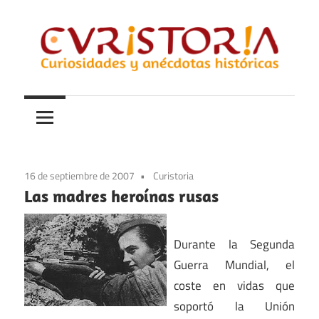
Saltar
al
contenido
Curiosidades
Curistoria
y
anécdotas
de
la
16 de septiembre de 2007
Curistoria
historia
Las madres heroínas rusas
Durante la Segunda
Guerra Mundial, el
coste en vidas que
soportó la Unión