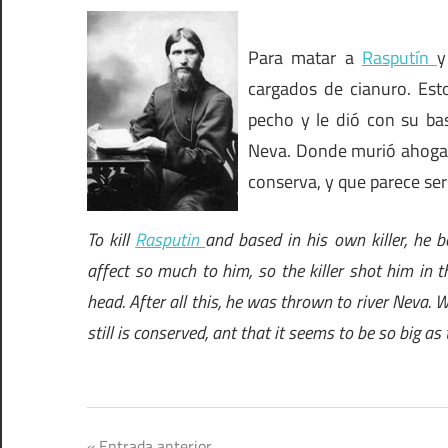
Para matar a
Rasputín
y
cargados de cianuro. Est
pecho y le dió con su ba
Neva. Donde murió ahogado
conserva, y que parece ser
To kill
Rasputin
and based in his own killer, he 
affect so much to him, so the killer shot him in t
head. After all this, he was thrown to river Neva. W
still is conserved, ant that it seems to be so big a
Entrada anterior