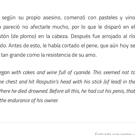
 según su propio asesino, comenzó con pasteles y vin
o pareció no afectarle mucho, por lo que le disparó en e
stón (de plomo) en la cabeza. Después fue arrojado al rí
. Antes de esto, le había cortado el pene, que aún hoy s
 tan grande como la resistencia de su amo.
began with cakes and wine full of cyanide. This seemed not t
he chest and hit Rasputin’s head with his stick (of lead) in th
here he died drowned. Before all this, he had cut his penis, tha
s the endurance of his owner.
Entrada siguiente