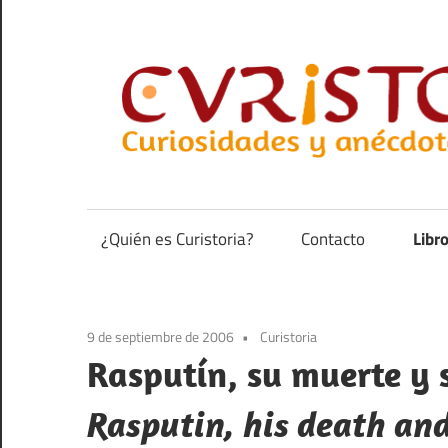
Saltar
al
contenido
Curiosidades
y
anécdotas
¿Quién es Curistoria?
Contacto
Libr
de
la
historia
9 de septiembre de 2006
Curistoria
Rasputín, su muerte y 
Rasputin, his death and