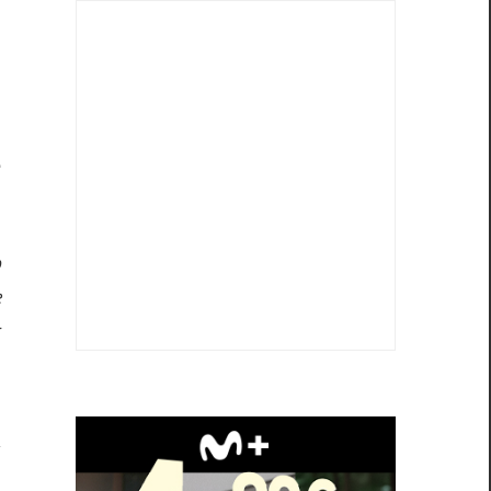
o
l
o
e
o
e
t