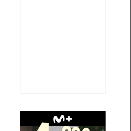
l
g
a
a