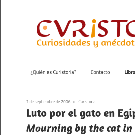
Saltar
al
contenido
Curiosidades
y
anécdotas
¿Quién es Curistoria?
Contacto
Libr
de
la
historia
7 de septiembre de 2006
Curistoria
Luto por el gato en Egi
Mourning by the cat in