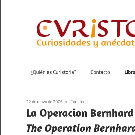
Saltar
al
contenido
Curiosidades
y
anécdotas
¿Quién es Curistoria?
Contacto
Libr
de
la
historia
22 de mayo de 2006
Curistoria
La Operacion Bernhard
The Operation Bernhar