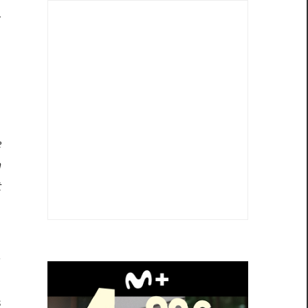
r
,
l
u
e
n
t
s