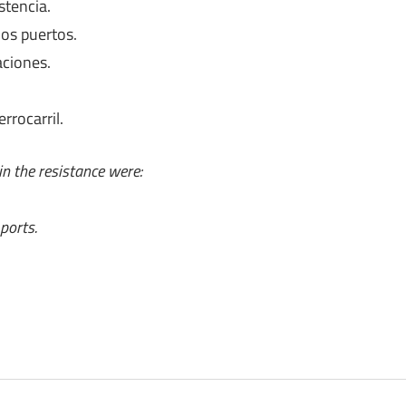
stencia.
los puertos.
ciones.
rrocarril.
in the resistance were:
ports.