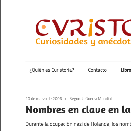
Saltar
al
contenido
Curiosidades
y
anécdotas
¿Quién es Curistoria?
Contacto
Libr
de
la
historia
10 de marzo de 2006
Segunda Guerra Mundial
Nombres en clave en la
Durante la ocupación nazi de Holanda, los nombr