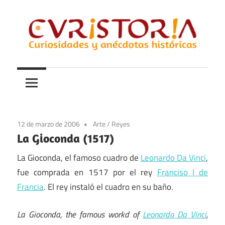
Saltar
al
contenido
Curiosidades
Curistoria
y
anécdotas
de
la
12 de marzo de 2006
Arte
/
Reyes
historia
La Gioconda (1517)
La Gioconda, el famoso cuadro de
Leonardo Da Vinci
,
fue comprada en 1517 por el rey
Franciso I de
Francia
. El rey instaló el cuadro en su baño.
La Gioconda, the famous workd of
Leonardo Da Vinci
,