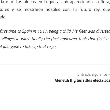
la mar. Las aldeas en la que acabó apareciendo su flota
sores y se mostraron hostiles con su futuro rey, qu
ado.
 first time to Spain in 1517, being a child, his fleet was diverte
illages in witch finally the fleet appeared, took that fleet a
t just gone to take up that reign.
Entrada siguiente
Menelik II y las sillas eléctrica