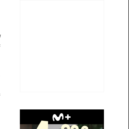
,
e
d
s
s