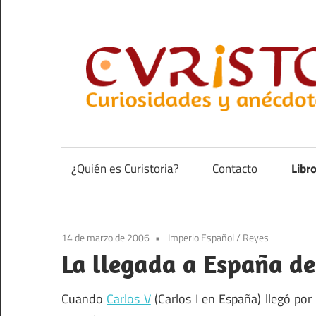
Saltar
al
contenido
Curiosidades
y
anécdotas
¿Quién es Curistoria?
Contacto
Libr
de
la
historia
14 de marzo de 2006
Imperio Español
/
Reyes
La llegada a España de
Cuando
Carlos V
(Carlos I en España) llegó por