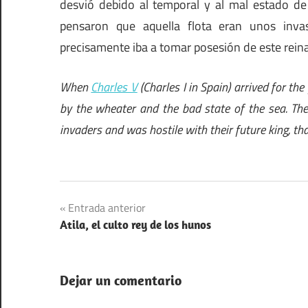
desvió debido al temporal y al mal estado de 
pensaron que aquella flota eran unos inva
precisamente iba a tomar posesión de este rein
When
Charles V
(Charles I in Spain) arrived for the
by the wheater and the bad state of the sea. The v
invaders and was hostile with their future king, tha
Navegación
Entrada anterior
Atila, el culto rey de los hunos
de
entradas
Dejar un comentario