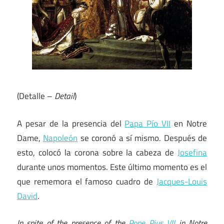
(Detalle –
Detail
)
A pesar de la presencia del
Papa Pío VII
en Notre
Dame,
Napoleón
se coronó a sí mismo. Después de
esto, colocó la corona sobre la cabeza de
Josefina
durante unos momentos. Este último momento es el
que rememora el famoso cuadro de
Jacques-Louis
David
.
In spite of the presence of the
Pope Pius VII
in Notre