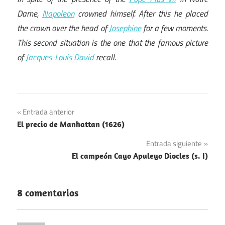
Dame,
Napoleon
crowned himself. After this he placed
the crown over the head of
Josephine
for a few moments.
This second situation is the one that the famous picture
of
Jacques-Louis David
recall.
Navegación
Entrada anterior
El precio de Manhattan (1626)
de
Entrada siguiente
entradas
El campeón Cayo Apuleyo Diocles (s. I)
8 comentarios