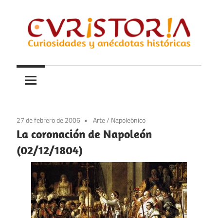
Saltar
al
contenido
Curiosidades
Curistoria
y
anécdotas
de
la
27 de febrero de 2006
Arte
/
Napoleónico
historia
La coronación de Napoleón
(02/12/1804)