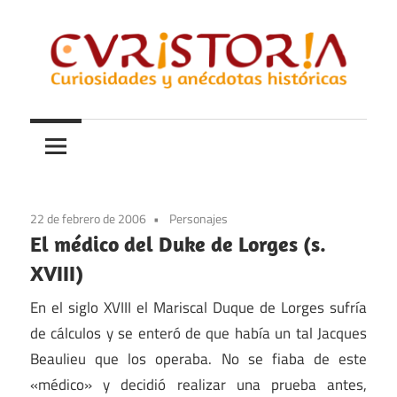
Saltar
al
contenido
Curiosidades
Curistoria
y
anécdotas
de
la
22 de febrero de 2006
Personajes
historia
El médico del Duke de Lorges (s.
XVIII)
En el siglo XVIII el Mariscal Duque de Lorges sufría
de cálculos y se enteró de que había un tal Jacques
Beaulieu que los operaba. No se fiaba de este
«médico» y decidió realizar una prueba antes,