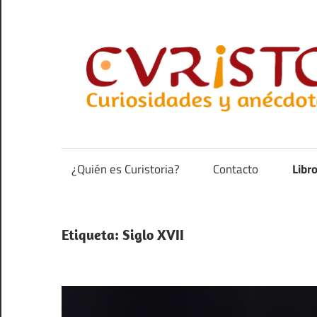
Saltar
al
contenido
Curiosidades
y
anécdotas
¿Quién es Curistoria?
Contacto
Libr
de
la
historia
Etiqueta:
Siglo XVII