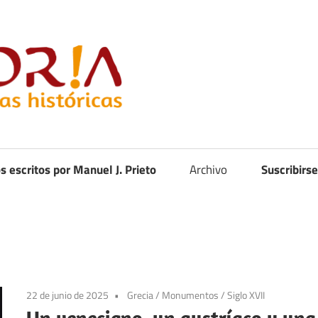
Curistoria
os escritos por Manuel J. Prieto
Archivo
Suscribirse
22 de junio de 2025
Grecia
/
Monumentos
/
Siglo XVII
Un veneciano, un austríaco y una