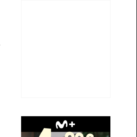
8
y
n
r