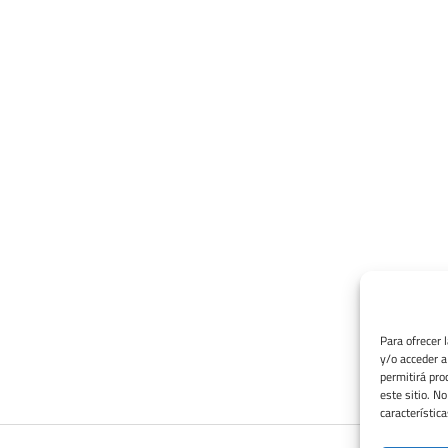
Para ofrecer 
y/o acceder a
permitirá pro
este sitio. N
característica