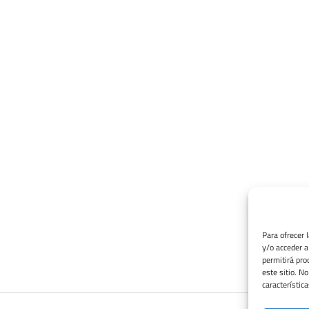
Para ofrecer 
y/o acceder a
permitirá pro
este sitio. N
característica