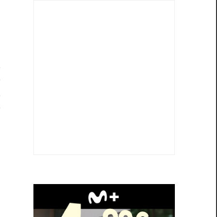
e
a
o
a
o