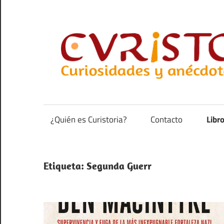
Saltar
al
contenido
Curiosidades
y
anécdotas
¿Quién es Curistoria?
Contacto
Libr
de
la
historia
Etiqueta:
Segunda Guerr