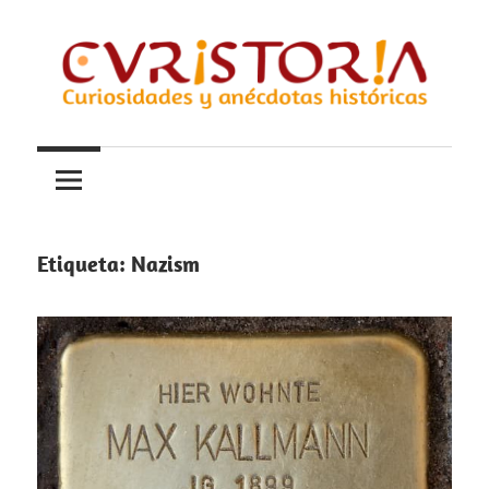
Saltar
al
contenido
Curiosidades
Curistoria
y
anécdotas
de
la
Etiqueta:
Nazism
historia