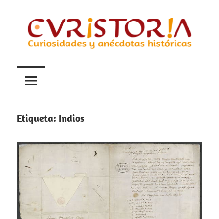
Saltar
al
contenido
Curiosidades
Curistoria
y
anécdotas
de
la
Etiqueta:
Indios
historia