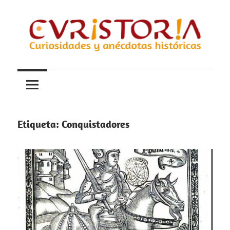
Saltar
al
contenido
Curiosidades
Curistoria
y
anécdotas
de
la
Etiqueta:
Conquistadores
historia