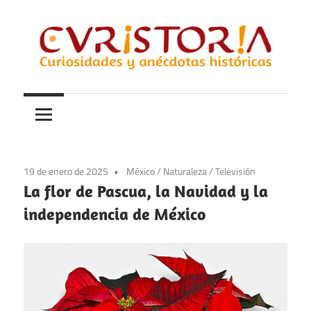
Saltar
al
contenido
Curiosidades
Curistoria
y
anécdotas
de
la
19 de enero de 2025
México
/
Naturaleza
/
Televisión
historia
La flor de Pascua, la Navidad y la
independencia de México