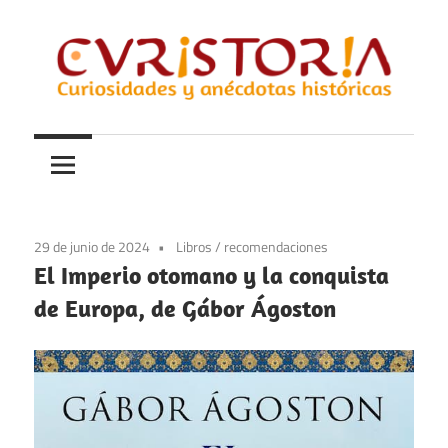
Saltar
al
contenido
Curiosidades
Curistoria
y
anécdotas
de
la
29 de junio de 2024
Libros
/
recomendaciones
historia
El Imperio otomano y la conquista
de Europa, de Gábor Ágoston