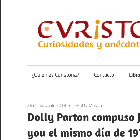
Saltar
al
contenido
Curiosidades
y
anécdotas
¿Quién es Curistoria?
Contacto
Libr
de
la
historia
26 de marzo de 2019
EEUU
/
Música
Dolly Parton compuso J
you el mismo día de 19