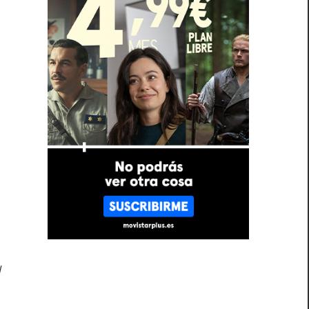
ó
.
o
l