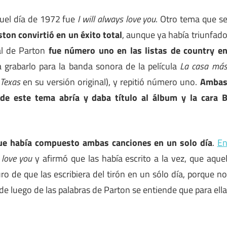
quel día de 1972 fue
I will always love you
. Otro tema que s
on convirtió en un éxito total
, aunque ya había triunfad
al de Parton
fue número uno en las listas de country e
 grabarlo para la banda sonora de la película
La casa má
 Texas
en su versión original), y repitió número uno.
Amba
de este tema abría y daba título al álbum y la cara 
que había compuesto ambas canciones en un solo día
.
E
 love you
y afirmó que las había escrito a la vez, que aque
o de que las escribiera del tirón en un sólo día, porque n
de luego de las palabras de Parton se entiende que para ell