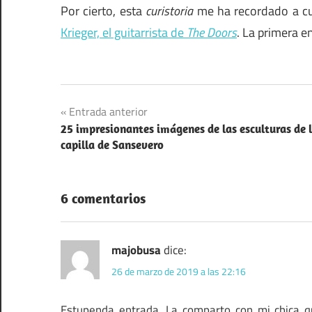
Por cierto, esta
curistoria
me ha recordado a cu
Krieger, el guitarrista de
The Doors
. La primera en
Navegación
Entrada anterior
25 impresionantes imágenes de las esculturas de 
de
capilla de Sansevero
entradas
6 comentarios
majobusa
dice:
26 de marzo de 2019 a las 22:16
Estupenda entrada. La comparto con mi chica qu