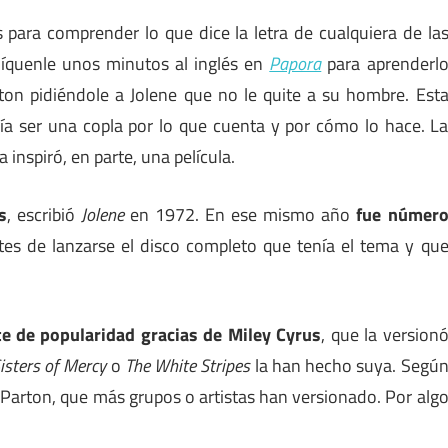
 para comprender lo que dice la letra de cualquiera de la
díquenle unos minutos al inglés en
Papora
para aprenderl
ton pidiéndole a Jolene que no le quite a su hombre. Est
dría ser una copla por lo que cuenta y por cómo lo hace. L
a inspiró, en parte, una película.
s
, escribió
Jolene
en 1972. En ese mismo año
fue númer
es de lanzarse el disco completo que tenía el tema y qu
e de popularidad gracias de Miley Cyrus
, que la version
isters of Mercy
o
The White Stripes
la han hecho suya. Segú
y Parton, que más grupos o artistas han versionado. Por alg