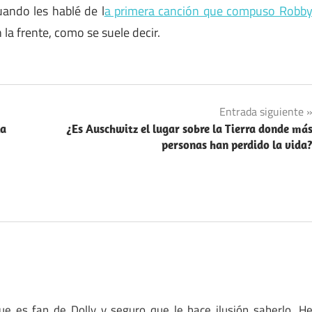
ando les hablé de l
a primera canción que compuso Robb
 la frente, como se suele decir.
Entrada siguiente
la
¿Es Auschwitz el lugar sobre la Tierra donde má
personas han perdido la vida
e es fan de Dolly y seguro que le hace ilusión saberlo. H