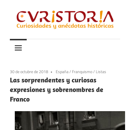
Saltar
al
contenido
Curiosidades
Curistoria
y
anécdotas
de
la
30 de octubre de 2018
España
/
Franquismo
/
Listas
historia
Las sorprendentes y curiosas
expresiones y sobrenombres de
Franco