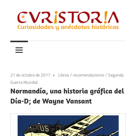
Saltar
al
contenido
Curiosidades
Curistoria
y
anécdotas
de
la
21 de octubre de 2017
Libros
/
recomendaciones
/
Segunda
historia
Guerra Mundial
Normandía, una historia gráfica del
Día-D; de Wayne Vansant