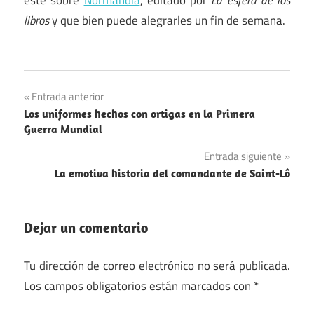
este sobre
Normandía
, editado por
La esfera de los
libros
y que bien puede alegrarles un fin de semana.
Navegación
Entrada anterior
Los uniformes hechos con ortigas en la Primera
de
Guerra Mundial
entradas
Entrada siguiente
La emotiva historia del comandante de Saint-Lô
Dejar un comentario
Tu dirección de correo electrónico no será publicada.
Los campos obligatorios están marcados con
*