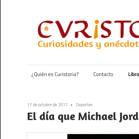
Saltar
al
contenido
Curiosidades
y
anécdotas
¿Quién es Curistoria?
Contacto
Libr
de
la
historia
17 de octubre de 2017
Deportes
El día que Michael Jor