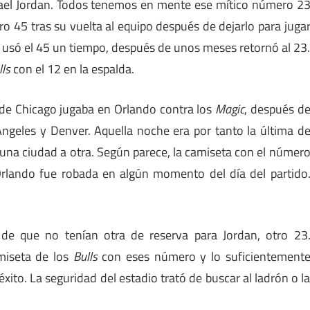
hael Jordan. Todos tenemos en mente ese mítico número 2
ro 45 tras su vuelta al equipo después de dejarlo para juga
 usó el 45 un tiempo, después de unos meses retornó al 23
lls
con el 12 en la espalda.
o de Chicago jugaba en Orlando contra los
Magic
, después d
ngeles y Denver. Aquella noche era por tanto la última d
 una ciudad a otra. Según parece, la camiseta con el númer
Orlando fue robada en algún momento del día del partido
de que no tenían otra de reserva para Jordan, otro 23
miseta de los
Bulls
con eses número y lo suficientement
ito. La seguridad del estadio trató de buscar al ladrón o l