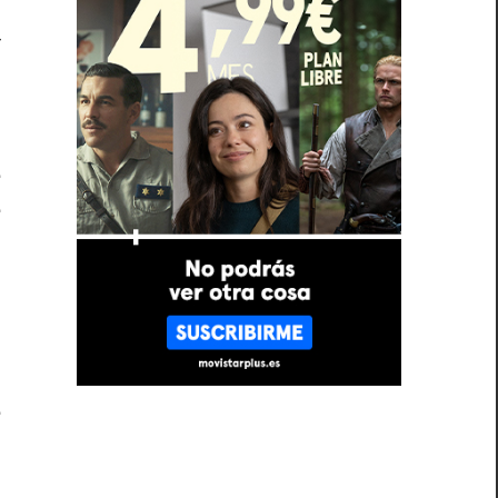
3
r
.
e
e
o
.
.
e
a