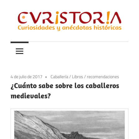
Saltar
al
contenido
Curiosidades
Curistoria
y
anécdotas
de
la
4 de julio de 2017
Caballería
/
Libros
/
recomendaciones
historia
¿Cuánto sabe sobre los caballeros
medievales?