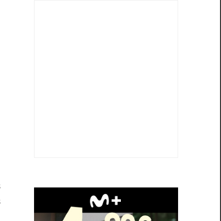
s
s
s