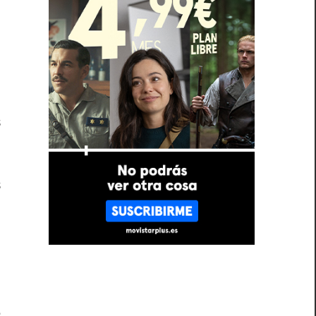
o
e
r
s
s
.
h
r
e