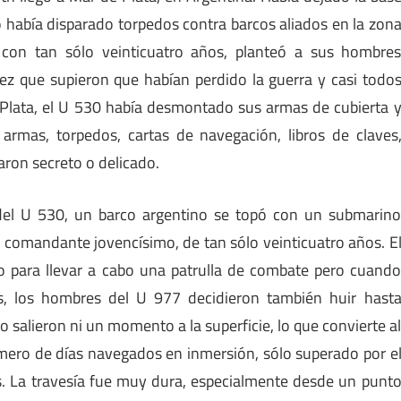
 había disparado torpedos contra barcos aliados en la zon
con tan sólo veinticuatro años, planteó a sus hombre
z que supieron que habían perdido la guerra y casi todo
Plata, el U 530 había desmontado sus armas de cubierta 
armas, torpedos, cartas de navegación, libros de claves
aron secreto o delicado.
el U 530, un barco argentino se topó con un submarin
 comandante jovencísimo, de tan sólo veinticuatro años. E
 para llevar a cabo una patrulla de combate pero cuand
s, los hombres del U 977 decidieron también huir hast
o salieron ni un momento a la superficie, lo que convierte a
ro de días navegados en inmersión, sólo superado por e
s. La travesía fue muy dura, especialmente desde un punt