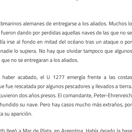
submarinos alemanes de entregarse a los aliados. Muchos l
e fueron dando por perdidas aquellas naves de las que no s
odía irse al fondo en mitad del océano tras un ataque o po
e nadie lo supiera. No hay que olvidar tampoco que alguno
ue no se entregaran a los aliados.
 haber acabado, el U 1277 emergía frente a las costa
ue fue rescatada por algunos pescadores y llevados a tierra
stuvieron dos años presos. El comandante, Peter-Ehrenreic
 hundido su nave. Pero hay casos mucho más extraños, po
a su aparición.
h llegó a Mar de Plata, en Argentina. Había dejado la bas