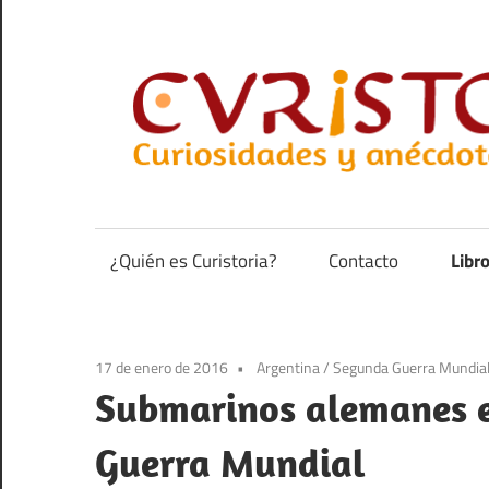
Saltar
al
contenido
Curiosidades
y
anécdotas
¿Quién es Curistoria?
Contacto
Libr
de
la
historia
17 de enero de 2016
Argentina
/
Segunda Guerra Mundia
Submarinos alemanes en
Guerra Mundial