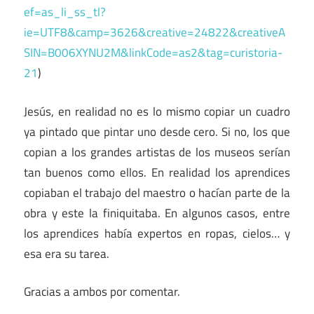
ef=as_li_ss_tl?
ie=UTF8&camp=3626&creative=24822&creativeA
SIN=B006XYNU2M&linkCode=as2&tag=curistoria-
21
)
Jesús, en realidad no es lo mismo copiar un cuadro
ya pintado que pintar uno desde cero. Si no, los que
copian a los grandes artistas de los museos serían
tan buenos como ellos. En realidad los aprendices
copiaban el trabajo del maestro o hacían parte de la
obra y este la finiquitaba. En algunos casos, entre
los aprendices había expertos en ropas, cielos… y
esa era su tarea.
Gracias a ambos por comentar.