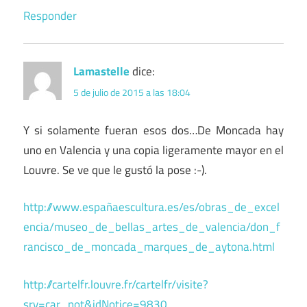
Responder
Lamastelle
dice:
5 de julio de 2015 a las 18:04
Y si solamente fueran esos dos…De Moncada hay
uno en Valencia y una copia ligeramente mayor en el
Louvre. Se ve que le gustó la pose :-).
http://www.españaescultura.es/es/obras_de_excel
encia/museo_de_bellas_artes_de_valencia/don_f
rancisco_de_moncada_marques_de_aytona.html
http://cartelfr.louvre.fr/cartelfr/visite?
srv=car_not&idNotice=9830