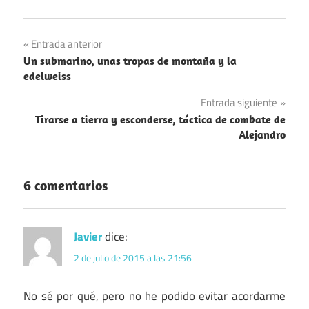
Navegación
Entrada anterior
Un submarino, unas tropas de montaña y la
de
edelweiss
entradas
Entrada siguiente
Tirarse a tierra y esconderse, táctica de combate de
Alejandro
6 comentarios
Javier
dice:
2 de julio de 2015 a las 21:56
No sé por qué, pero no he podido evitar acordarme