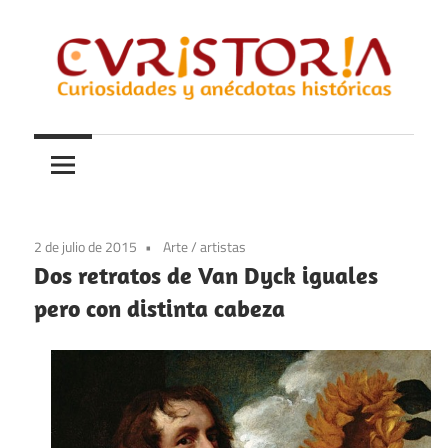
Saltar
al
contenido
Curiosidades
Curistoria
y
anécdotas
de
la
2 de julio de 2015
Arte
/
artistas
historia
Dos retratos de Van Dyck iguales
pero con distinta cabeza