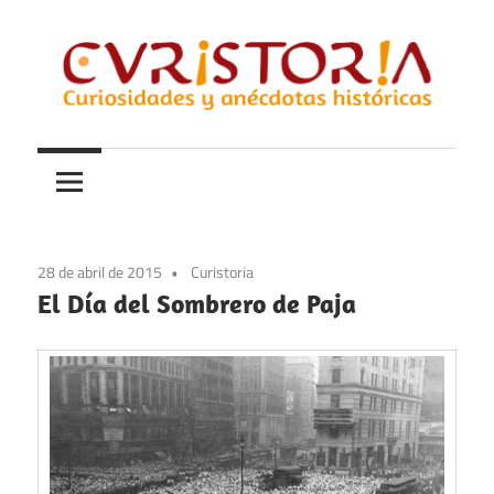
Saltar
al
contenido
Curiosidades
Curistoria
y
anécdotas
de
la
28 de abril de 2015
Curistoria
historia
El Día del Sombrero de Paja