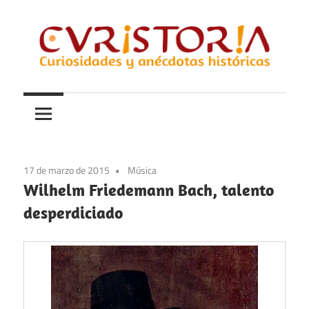
Saltar
al
contenido
Curiosidades
Curistoria
y
anécdotas
de
la
17 de marzo de 2015
Música
historia
Wilhelm Friedemann Bach, talento
desperdiciado