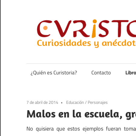
Saltar
al
contenido
Curiosidades
y
anécdotas
¿Quién es Curistoria?
Contacto
Libr
de
la
historia
7 de abril de 2014
Educación
/
Personajes
Malos en la escuela, g
No quisiera que estos ejemplos fueran tom