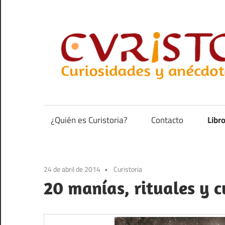
Saltar
al
contenido
Curiosidades
y
anécdotas
¿Quién es Curistoria?
Contacto
Libr
de
la
historia
24 de abril de 2014
Curistoria
20 manías, rituales y c