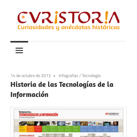
Saltar
al
contenido
Curiosidades
Curistoria
y
anécdotas
de
la
14 de octubre de 2013
Infografías
/
Tecnología
historia
Historia de las Tecnologías de la
Información