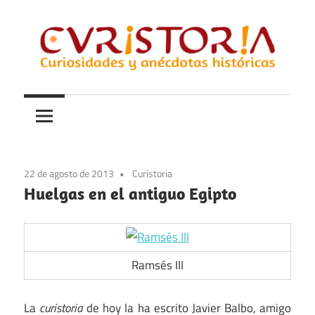
Saltar
al
contenido
Curiosidades
Curistoria
y
anécdotas
de
la
22 de agosto de 2013
Curistoria
historia
Huelgas en el antiguo Egipto
Ramsés III
La
curistoria
de hoy la ha escrito Javier Balbo, amigo