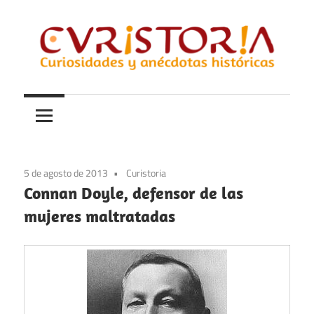
Saltar
al
contenido
Curiosidades
Curistoria
y
anécdotas
de
la
5 de agosto de 2013
Curistoria
historia
Connan Doyle, defensor de las
mujeres maltratadas