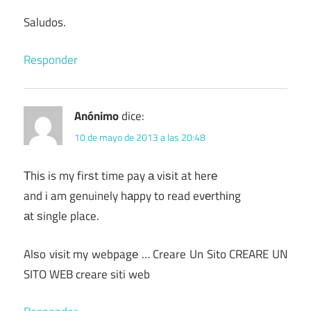
Saludos.
Responder
Anónimo
dice:
10 de mayo de 2013 a las 20:48
Τhіs is my firѕt time pay а viѕit at herе
and i am genuinely hаppy to read evеrthіng
аt ѕingle place.
Alѕo vіsit my webpagе … Creare Un Sito CREARE UN
SITO WEB creare siti web