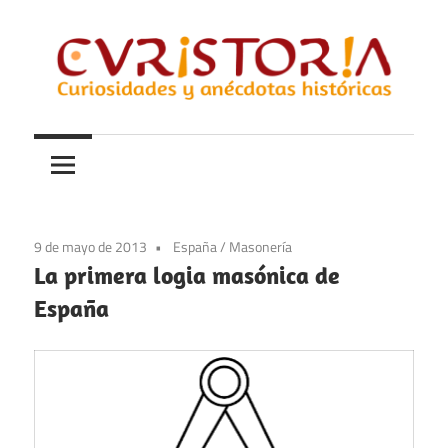
Saltar
al
contenido
Curiosidades
Curistoria
y
anécdotas
de
la
9 de mayo de 2013
España
/
Masonería
historia
La primera logia masónica de
España