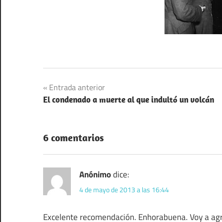
Navegación
Entrada anterior
El condenado a muerte al que indultó un volcán
de
entradas
6 comentarios
Anónimo
dice:
4 de mayo de 2013 a las 16:44
Excelente recomendación. Enhorabuena. Voy a agreg