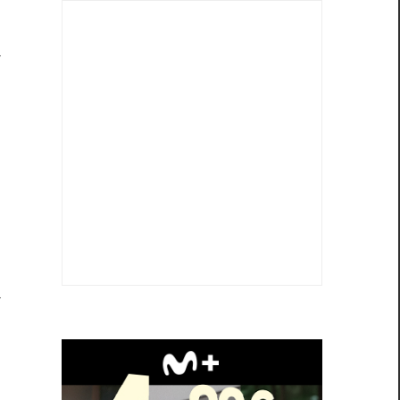
a
a
o
e
o
s
a