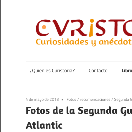
Saltar
al
contenido
Curiosidades
y
anécdotas
¿Quién es Curistoria?
Contacto
Libr
de
la
historia
4 de mayo de 2013
Fotos
/
recomendaciones
/
Segunda G
Fotos de la Segunda G
Atlantic