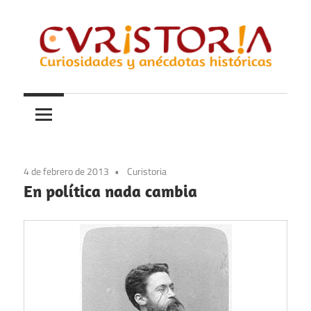
Saltar
al
contenido
Curiosidades
Curistoria
y
anécdotas
de
la
4 de febrero de 2013
Curistoria
historia
En política nada cambia