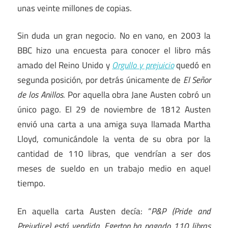
unas veinte millones de copias.
Sin duda un gran negocio. No en vano, en 2003 la
BBC hizo una encuesta para conocer el libro más
amado del Reino Unido y
Orgullo y prejuicio
quedó en
segunda posición, por detrás únicamente de
El Señor
de los Anillos
. Por aquella obra Jane Austen cobró un
único pago. El 29 de noviembre de 1812 Austen
envió una carta a una amiga suya llamada Martha
Lloyd, comunicándole la venta de su obra por la
cantidad de 110 libras, que vendrían a ser dos
meses de sueldo en un trabajo medio en aquel
tiempo.
En aquella carta Austen decía: “
P&P (Pride and
Prejudice) está vendida, Egerton ha pagado 110 libras