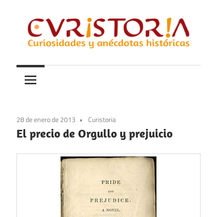
Saltar
al
contenido
Curiosidades
Curistoria
y
anécdotas
de
la
28 de enero de 2013
Curistoria
historia
El precio de Orgullo y prejuicio