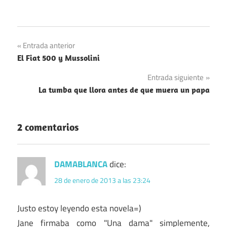
Navegación
Entrada anterior
El Fiat 500 y Mussolini
de
Entrada siguiente
entradas
La tumba que llora antes de que muera un papa
2 comentarios
DAMABLANCA
dice:
28 de enero de 2013 a las 23:24
Justo estoy leyendo esta novela=)
Jane firmaba como "Una dama" simplemente,