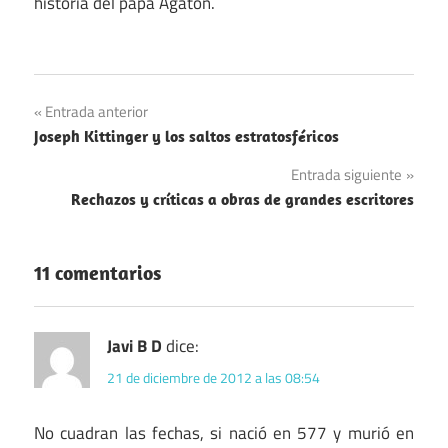
historia del papa Agatón.
Navegación
Entrada anterior
Joseph Kittinger y los saltos estratosféricos
de
Entrada siguiente
entradas
Rechazos y críticas a obras de grandes escritores
11 comentarios
Javi B D
dice:
21 de diciembre de 2012 a las 08:54
No cuadran las fechas, si nació en 577 y murió en