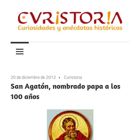
Saltar
al
contenido
Curiosidades
Curistoria
y
anécdotas
de
la
20 de diciembre de 2012
Curistoria
historia
San Agatón, nombrado papa a los
100 años