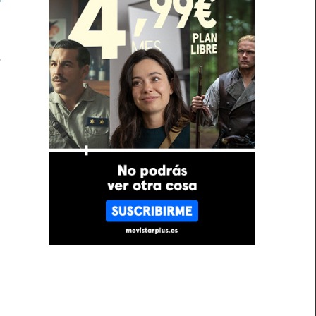
e
s
n