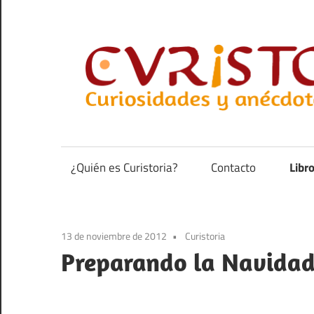
Saltar
al
contenido
Curiosidades
y
anécdotas
¿Quién es Curistoria?
Contacto
Libr
de
la
historia
13 de noviembre de 2012
Curistoria
Preparando la Navida