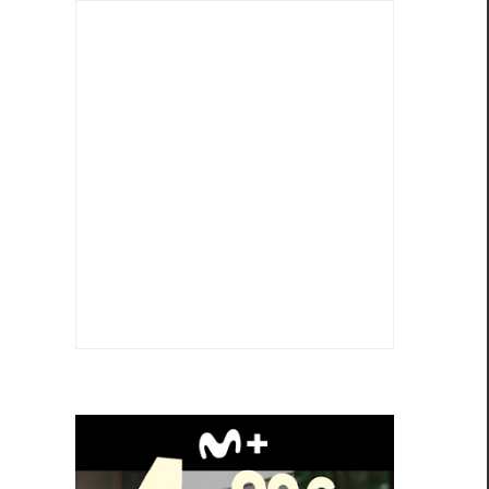
n
o
e
a