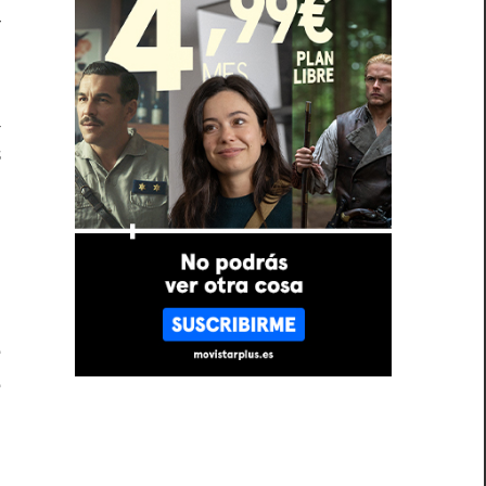
r
a
s
,
n
o
e
e