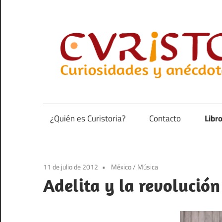
Saltar
al
contenido
Curiosidades
y
anécdotas
¿Quién es Curistoria?
Contacto
Libr
de
la
historia
11 de julio de 2012
México
/
Música
Adelita y la revolució