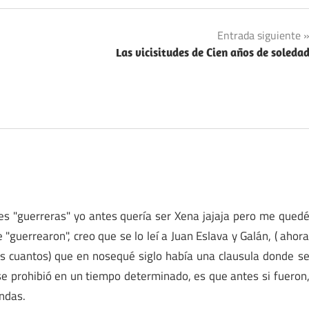
Entrada siguiente
Las vicisitudes de Cien años de soleda
s "guerreras" yo antes quería ser Xena jajaja pero me qued
 "guerrearon", creo que se lo leí a Juan Eslava y Galán, ( ahor
os cuantos) que en nosequé siglo había una clausula donde s
i se prohibió en un tiempo determinado, es que antes si fueron
endas.