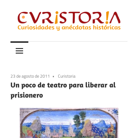
Saltar
al
contenido
Curiosidades
Curistoria
y
anécdotas
de
la
23 de agosto de 2011
Curistoria
historia
Un poco de teatro para liberar al
prisionero