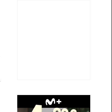
y
,
o
s