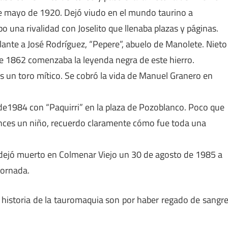
6 de mayo de 1920. Dejó viudo en el mundo taurino a
 una rivalidad con Joselito que llenaba plazas y páginas.
delante a José Rodríguez, “Pepere”, abuelo de Manolete. Nieto
de 1862 comenzaba la leyenda negra de este hierro.
 un toro mítico. Se cobró la vida de Manuel Granero en
 de1984 con “Paquirri” en la plaza de Pozoblanco. Poco que
tonces un niño, recuerdo claramente cómo fue toda una
 dejó muerto en Colmenar Viejo un 30 de agosto de 1985 a
cornada.
a historia de la tauromaquia son por haber regado de sangr