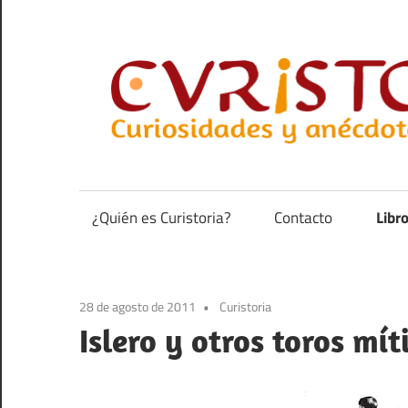
Saltar
al
contenido
Curiosidades
y
anécdotas
¿Quién es Curistoria?
Contacto
Libr
de
la
historia
28 de agosto de 2011
Curistoria
Islero y otros toros mít