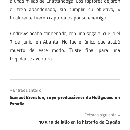
a unas millas de Chattanooga. Los raptores dejaron
el tren abandonado, sin cumplir su objetivo, y
finalmente fueron capturados por su enemigo.
Andrews acabó condenado, con una soga al cuello el
7 de junio, en Atlanta. No fue el único que acabó
muerto de este modo. Triste final para una
trepidante aventura.
Navegación
Entrada anterior
Samuel Bronston, superproducciones de Hollywood en
de
España
entradas
Entrada siguiente
18 y 19 de julio en la historia de España