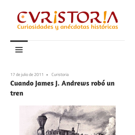
Saltar
al
contenido
Curiosidades
Curistoria
y
anécdotas
de
la
17 de julio de 2011
Curistoria
historia
Cuando James J. Andrews robó un
tren