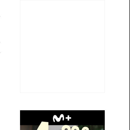
.
e
e
a
,
e
n
n
a