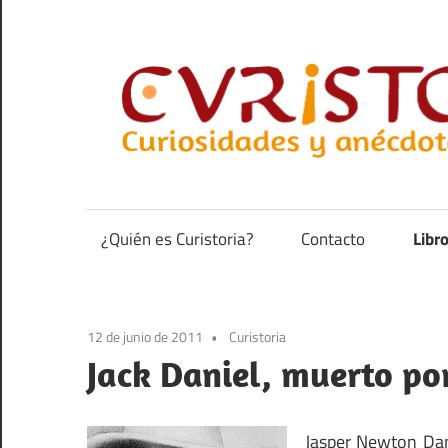
Saltar
al
contenido
Curiosidades
y
anécdotas
¿Quién es Curistoria?
Contacto
Libr
de
la
historia
12 de junio de 2011
Curistoria
Jack Daniel, muerto p
Jasper Newton Dan