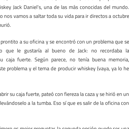
hiskey Jack Daniel’s, una de las más conocidas del mundo
o nos vamos a saltar toda su vida para ir directos a octubr
urió.
rontito a su oficina y se encontró con un problema que s
o que le gustaría al bueno de Jack: no recordaba l
u caja fuerte. Según parece, no tenía buena memoria
ste problema y el tema de producir whiskey (vaya, ya lo h
r su caja fuerte, pateó con fiereza la caza y se hirió en u
levándoselo a la tumba. Eso sí que es salir de la oficina co
primero es mejor preguntar, la segunda opción puede ser un