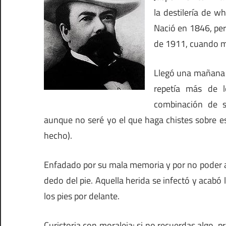
la destilería de w
Nació en 1846, per
de 1911, cuando m
Llegó una mañana p
repetía más de l
combinación de s
aunque no seré yo el que haga chistes sobre e
hecho).
Enfadado por su mala memoria y por no poder abri
dedo del pie. Aquella herida se infectó y acabó l
los pies por delante.
Curistoria con moraleja: si no recuerdas algo, 