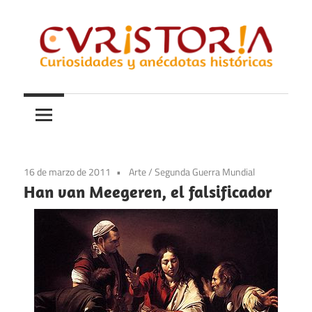
Saltar
al
contenido
Curiosidades
Curistoria
y
anécdotas
de
la
16 de marzo de 2011
Arte
/
Segunda Guerra Mundial
historia
Han van Meegeren, el falsificador