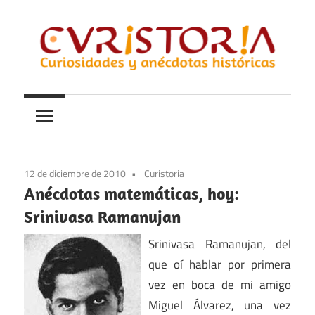
Saltar
al
contenido
Curiosidades
Curistoria
y
anécdotas
de
la
12 de diciembre de 2010
Curistoria
historia
Anécdotas matemáticas, hoy:
Srinivasa Ramanujan
Srinivasa Ramanujan, del
que oí hablar por primera
vez en boca de mi amigo
Miguel Álvarez, una vez