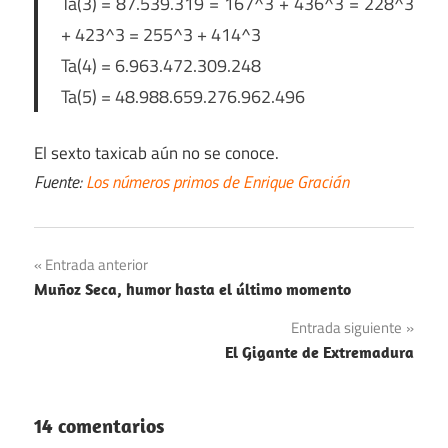
Ta(3) = 87.539.319 = 167^3 + 436^3 = 228^3
+ 423^3 = 255^3 + 414^3
Ta(4) = 6.963.472.309.248
Ta(5) = 48.988.659.276.962.496
El sexto taxicab aún no se conoce.
Fuente:
Los números primos de Enrique Gracián
Navegación
Entrada anterior
Muñoz Seca, humor hasta el último momento
de
Entrada siguiente
entradas
El Gigante de Extremadura
14 comentarios